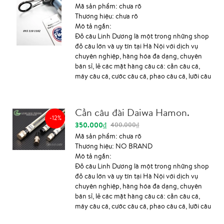
chất liệu carbon mix 90%. Quăng xa 40-50
Mã sản phẩm:
chưa rõ
mét tùy khách câu. Số 7 ngõ 36 Trần Điền,
Thương hiệu:
chưa rõ
Định Công, Hoàng Mai, Hà Nội (mặt hồ Đầm
Mô tả ngắn:
Sòi) 0986614488 Ship toàn quốc THÔNG
Đồ câu Linh Dương là một trong những shop
TIN TÀI KHOẢN: Vietcombank: Số TK: 0611
đồ câu lớn và uy tín tại Hà Nội với dịch vụ
0018 94883 Chủ TK: Nguyen Nhat Linh
chuyên nghiệp, hàng hóa đa dạng, chuyên
Vietcombank CN Ba Đình, Hà Nội
bán sỉ, lẻ các mặt hàng câu cá: cần câu cá,
Techcombank Số TK:...
máy câu cá, cước câu cá, phao câu cá, lưỡi câu
cá, phụ kiện câu cá ... chính hãng, chất lượng,
mẫu mã đa dạng, giá cả tốt nhất. Thông tin
sản phẩm: Cần câu lục shimano surf leader
Cần câu đài Daiwa Hamon.
Fv 425- BXT là cần câu chuyên câu lục xa bờ
-12%
350.000₫
400.000₫
của hãng Shimano. Cần câu Shimano này với
mục đích được sản xuất để phù hợp cho phân
Mã sản phẩm:
chưa rõ
khúc tầm trung ,với giá thành rất rẻ nhưng
Thương hiệu:
NO BRAND
chất lượng lại không hề thấp chút nào. Với
Mô tả ngắn:
thân cần được làm bằng cacbon soắn vân
Đồ câu Linh Dương là một trong những shop
chìm, chống vặn soắn rất tốt. Cần câu
đồ câu lớn và uy tín tại Hà Nội với dịch vụ
Shimano surf leader Fv 425BX-T với hệ thống
chuyên nghiệp, hàng hóa đa dạng, chuyên
khoen FUJI cao...
bán sỉ, lẻ các mặt hàng câu cá: cần câu cá,
máy câu cá, cước câu cá, phao câu cá, lưỡi câu
cá, phụ kiện câu cá ... chính hãng, chất lượng,