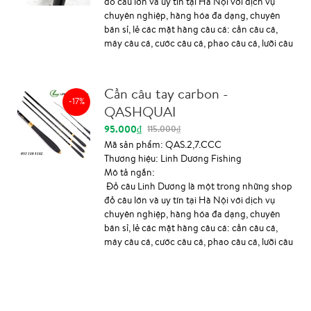
chìm, chống vặn soắn rất tốt. Cần câu
đồ câu lớn và uy tín tại Hà Nội với dịch vụ
Shimano surf leader Fv 425BX-T với hệ thống
chuyên nghiệp, hàng hóa đa dạng, chuyên
khoen FUJI...
bán sỉ, lẻ các mặt hàng câu cá: cần câu cá,
máy câu cá, cước câu cá, phao câu cá, lưỡi câu
cá, phụ kiện câu cá ... chính hãng, chất lượng,
mẫu mã đa dạng, giá cả tốt nhất. Tư vấn
24/24:
Cần câu tay carbon -
Zalo/Facebook/Viber/Whatapps/SMS: 093
-17%
QASHQUAI
110 1102, 098 661 4488 Hoặc mua hàng trực
tiếp tại địa chỉ: Số 12, ngõ 1, Phan Huy Chú,
95.000₫
115.000₫
Hà Đông, Hà Nội Xem bản đồ chỉ dẫn đường
Mã sản phẩm:
QAS.2,7.CCC
đi Thông tin sản phẩm: Cần câu cá Gama
Thương hiệu:
Linh Dương Fishing
Superpro CXT phù hợp cho mọi người câu
Mô tả ngắn:
đầu cần, câu lục, câu lancer, câu đơn, câu lục
Đồ câu Linh Dương là một trong những shop
xa bờ 15-20m, cần được thiết kế 4 khúc thụt
đồ câu lớn và uy tín tại Hà Nội với dịch vụ
với độ dài khi thu gọn là 117cm. Cần được làm
chuyên nghiệp, hàng hóa đa dạng, chuyên
bằng vật...
bán sỉ, lẻ các mặt hàng câu cá: cần câu cá,
máy câu cá, cước câu cá, phao câu cá, lưỡi câu
cá, phụ kiện câu cá ... chính hãng, chất lượng,
mẫu mã đa dạng, giá cả tốt nhất. 🏠 Số 7 ngõ
36 Trần Điền, Định Công, Hoàng Mai, Hà Nội
(mặt hồ Đầm Sòi) 📞 0986614488 ⛴ Ship