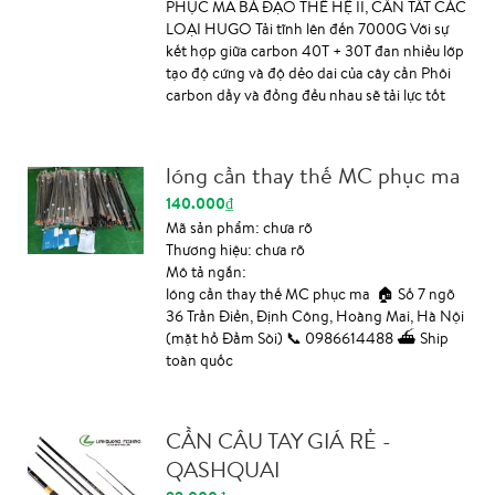
PHỤC MA BÁ ĐẠO THẾ HỆ II, CÂN TẤT CÁC
LOẠI HUGO Tải tĩnh lên đến 7000G Với sự
kết hợp giữa carbon 40T + 30T đan nhiều lớp
tạo độ cứng và độ dẻo dai của cây cần Phôi
carbon dầy và đồng đều nhau sẽ tải lực tốt
hơn Thiết kế hiện đại cùng màu sắc hài hòa
tạo nên cây cần cực kì bắt mắt Tay nắm sẽ
được sơn những châm li ti màu cam tạo điểm
lóng cần thay thế MC phục ma
nắm rất chắc chắc chống trơn trượt Ngọn
140.000₫
cần với đường kính 1.4mm gia cố epoxy dầy
hơn chống tuột vĩnh cửu Nhẹ hơn so với
Mã sản phẩm:
chưa rõ
phiên bản cũ là 7% Các size sẵn có : 5,4m giá
Thương hiệu:
chưa rõ
1250k 6,3m giá 1550k 7.2m giá 1850k 8,1m
Mô tả ngắn:
giá 2300k 9m. Giá 2800k Số 7 ngõ 36 Trần
lóng cần thay thế MC phục ma 🏠 Số 7 ngõ
Điền, Định Công, Hoàng Mai, Hà Nội (mặt
36 Trần Điền, Định Công, Hoàng Mai, Hà Nội
hồ Đầm Sòi) 0986614488 Ship toàn quốc
(mặt hồ Đầm Sòi) 📞 0986614488 ⛴ Ship
toàn quốc
CẦN CÂU TAY GIÁ RẺ -
QASHQUAI