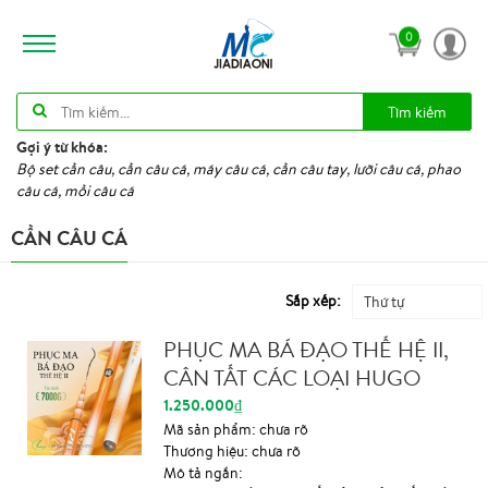
0
Tìm kiếm
Gợi ý từ khóa:
Bộ set cần câu, cần câu cá, máy câu cá, cần câu tay, lưỡi câu cá, phao
câu cá, mồi câu cá
CẦN CÂU CÁ
Sắp xếp:
Thứ tự
PHỤC MA BÁ ĐẠO THẾ HỆ II,
CÂN TẤT CÁC LOẠI HUGO
1.250.000₫
Mã sản phẩm:
chưa rõ
Thương hiệu:
chưa rõ
Mô tả ngắn: