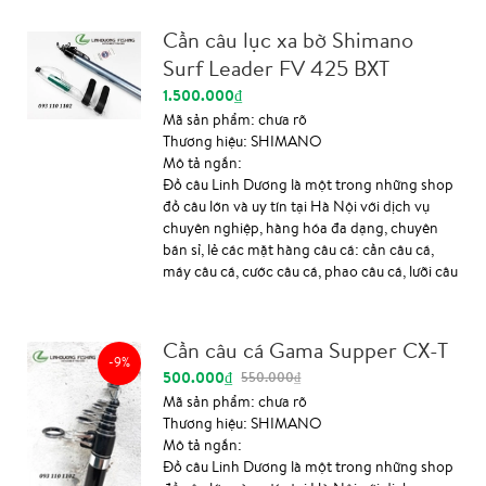
mẫu mã đa dạng, giá cả tốt nhất. Thông tin
sản phẩm: Cần câu đài Daiwa Hamon có lẽ
Cần câu lục xa bờ Shimano
shop sẽ không nói thêm về độ phổ biến của
Surf Leader FV 425 BXT
loại cần này. Một số thông tin cơ bản về sản
phẩm như sau: Chất liệu là từ carbon, xoắn
1.500.000₫
toàn thân, đọt ngọn 1.35 mm, thu gọn 110
Mã sản phẩm:
chưa rõ
cm. Thông số cụ thể quí khách vui lòng xem
Thương hiệu:
SHIMANO
trên ảnh cuối cùng của sản phâm, shop đã up
Mô tả ngắn:
để quí khách hàng dễ dàng tìm đúng thông
Đồ câu Linh Dương là một trong những shop
số mình cần. Số 7 ngõ...
đồ câu lớn và uy tín tại Hà Nội với dịch vụ
chuyên nghiệp, hàng hóa đa dạng, chuyên
bán sỉ, lẻ các mặt hàng câu cá: cần câu cá,
máy câu cá, cước câu cá, phao câu cá, lưỡi câu
cá, phụ kiện câu cá ... chính hãng, chất lượng,
mẫu mã đa dạng, giá cả tốt nhất. Thông tin
sản phẩm: Cần câu lục shimano surf leader
Cần câu cá Gama Supper CX-T
Fv 425- BXT là cần câu chuyên câu lục xa bờ
-9%
500.000₫
550.000₫
của hãng Shimano. . Cần câu Shimano này
với mục đích được sản xuất để phù hợp cho
Mã sản phẩm:
chưa rõ
phân khúc tầm trung ,với giá thành rất rẻ
Thương hiệu:
SHIMANO
nhưng chất lượng lại không hề thấp chút nào.
Mô tả ngắn:
Với thân cần được làm bằng cacbon soắn vân
Đồ câu Linh Dương là một trong những shop