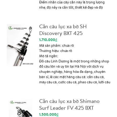
Điểm nhấn của cây cần này là trọng lượng
nhẹ, độ nảy ra cần tốt, thiết kế đẹp và độ
cứng chỉ 5H. 🏠 Số 7 ngõ 36 Trần Điền, Định
Công, Hoàng Mai, Hà Nội (mặt hồ Đầm Sòi)
📞 0986614488 ⛴ Ship toàn quốc Thông tin
Cần câu lục xa bờ SH
chi tiết sản phẩm:
Discovery BXT 425
1.710.000₫
Mã sản phẩm:
chưa rõ
Thương hiệu:
chưa rõ
Mô tả ngắn:
Đồ câu Linh Dương là một trong những shop
đồ câu lớn và uy tín tại Hà Nội với dịch vụ
chuyên nghiệp, hàng hóa đa dạng, chuyên
bán sỉ, lẻ các mặt hàng câu cá: cần câu cá,
máy câu cá, cước câu cá, phao câu cá, lưỡi câu
cá, phụ kiện câu cá ... chính hãng, chất lượng,
mẫu mã đa dạng, giá cả tốt nhất. Thông tin
sản phẩm: Cần câu lục xa bờ SH Discovery
Cần câu lục xa bờ Shimano
BXT 425, chiều dài cần 425m, thuộc loại cần
Surf Leader FV 425 BXT
Surf chuyên câu xa bờ, trọng lượng 450
gram, xuất xứ Indonesia độ cứng cần BXT,
1.500.000₫