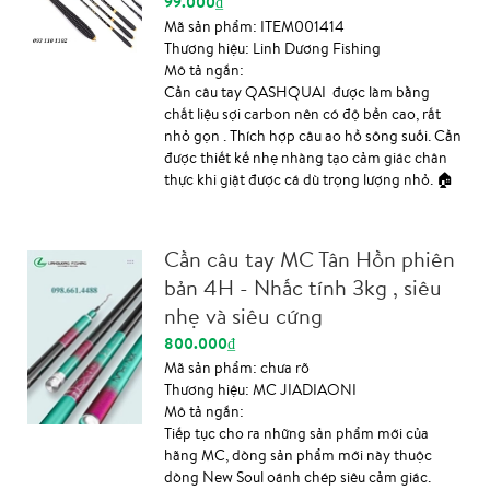
99.000₫
Mã sản phẩm:
ITEM001414
Thương hiệu:
Linh Dương Fishing
Mô tả ngắn:
Cần câu tay QASHQUAI được làm bằng
chất liệu sợi carbon nên có độ bền cao, rất
nhỏ gọn . Thích hợp câu ao hồ sông suối. Cần
được thiết kế nhẹ nhàng tạo cảm giác chân
thực khi giật được cá dù trọng lượng nhỏ. 🏠
Số 7 ngõ 36 Trần Điền, Định Công, Hoàng
Mai, Hà Nội (mặt hồ Đầm Sòi) 📞
0986614488 ⛴ Ship toàn quốc Xem
Cần câu tay MC Tân Hồn phiên
thêm sản phẩm khác tại website:
bản 4H - Nhấc tính 3kg , siêu
docaulinhduong.com hoặc xuongdocau .com
nhẹ và siêu cứng
800.000₫
Mã sản phẩm:
chưa rõ
Thương hiệu:
MC JIADIAONI
Mô tả ngắn:
Tiếp tục cho ra những sản phẩm mới của
hãng MC, dòng sản phẩm mới này thuộc
dòng New Soul oánh chép siêu cảm giác.