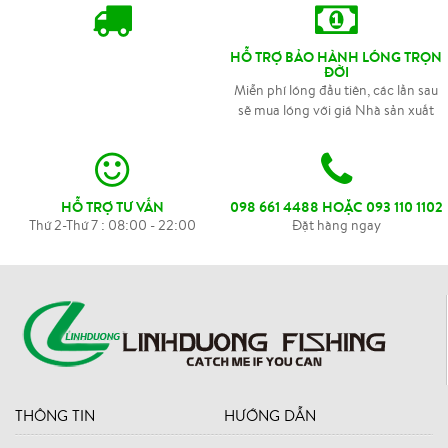
toàn quốc Thông tin chi tiết sản phẩm: Cần
câu tay QASHQUAI được làm bằng chất liệu
sợi carbon nên có độ bền cao, rất nhỏ gọn .
HỖ TRỢ BẢO HÀNH LÓNG TRỌN
Thích hợp câu ao hồ sông suối. Cần được
ĐỜI
thiết kế nhẹ nhàng tạo cảm giác chân thực
Miễn phí lóng đầu tiên, các lần sau
khi giật được cá dù trọng lượng nhỏ. Giá :
sẽ mua lóng với giá Nhà sản xuất
Cần từ 2.7m giá 95K Cần từ 3.6m giá 135K
Cần từ 4.5m giá 175K Cần từ 5.4m giá ...
HỖ TRỢ TƯ VẤN
098 661 4488 HOẶC 093 110 1102
Thứ 2-Thứ 7 : 08:00 - 22:00
Đặt hàng ngay
THÔNG TIN
HƯỚNG DẪN