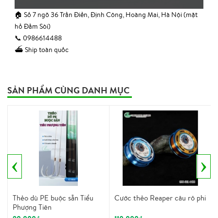
🏠 Số 7 ngõ 36 Trần Điền, Định Công, Hoàng Mai, Hà Nội (mặt
hồ Đầm Sòi)
📞 0986614488
⛴ Ship toàn quốc
SẢN PHẨM CÙNG DANH MỤC
‹
›
Thẻo dù PE buộc sẵn Tiểu
Cước thẻo Reaper câu rô phi
Phượng Tiên