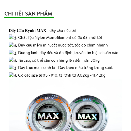
CHI TIẾT SẢN PHẨM
𝐃𝐚̂𝐲 𝐂𝐚̂𝐮 𝐑𝐲𝐮𝐤𝐢 𝐌𝐀𝐗 - dây câu siêu tải
Chất liệu Nylon Monofilament có độ đàn hồi tốt
Dây câu mềm mịn, cắt nước tốt, tốc độ chìm nhanh
Đường kính dây đều và ổn định, truyền tín hiệu chuẩn xác
Tải cao, có thể cân con hàng lên đến hơn 30kg
Dây trục màu xanh lá - Dây thẻo màu trắng trong suốt
Có các size từ #5 - #10, tải tĩnh từ 9.02kg - 11.42kg