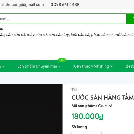
ulinhduong@gmail.com
098 661 4488
a:
âu, cần câu cá, máy câu cá, cần câu tay, lưỡi câu cá, phao câu cá, mồi câu cá
m
Sản phẩm khuyến mãi
Kiến thức VNfishing
Best
TN
CƯỚC SĂN HÀNG TẦM
Mã sản phẩm:
Chưa rõ
180.000₫
Số lượng