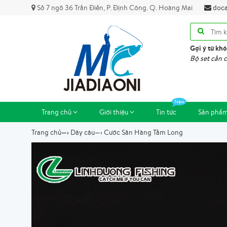
Số 7 ngõ 36 Trần Điền, P. Định Công. Q. Hoàng Mai
doca
Gợi ý từ khó
Bộ set cần c
Trang chủ
Giới thiệu
Tin tức
Sản phẩ
Trang chủ
—›
Dây câu
—›
Cước Săn Hàng Tầm Long