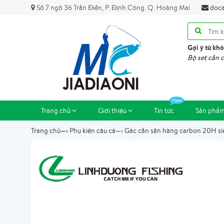
Số 7 ngõ 36 Trần Điền, P. Định Công. Q. Hoàng Mai
doca
Gợi ý từ khó
Bộ set cần c
Trang chủ
Giới thiệu
Tin tức
Sản phẩ
Trang chủ
—›
Phụ kiện câu cá
—›
Gác cần săn hàng carbon 20H si