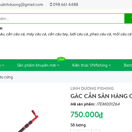
ulinhduong@gmail.com
098 661 4488
a:
âu, cần câu cá, máy câu cá, cần câu tay, lưỡi câu cá, phao câu cá, mồi câu cá
m
Sản phẩm khuyến mãi
Kiến thức VNfishing
Best
êu cứng
LINH DƯƠNG FISHING
GÁC CẦN SĂN HÀNG 
Mã sản phẩm:
ITEM001264
750.000₫
Số lượng