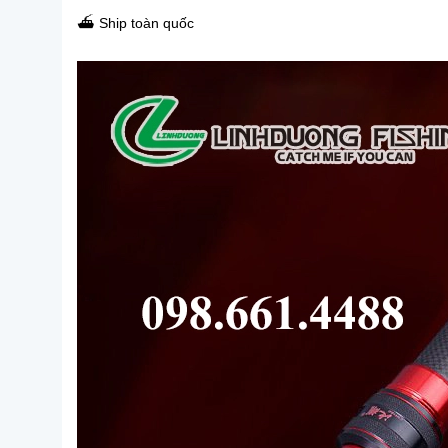
⛴ Ship toàn quốc