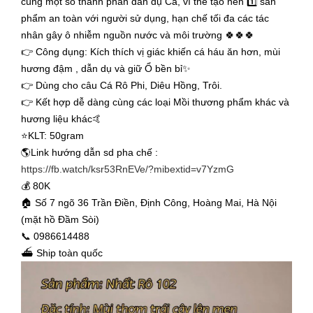
cùng một số thành phần dẫn dụ Cá, vì thế tạo nên 1️⃣ sản
phẩm an toàn với người sử dụng, hạn chế tối đa các tác
nhân gây ô nhiễm nguồn nước và môi trường 🍀🍀🍀
👉 Công dụng: Kích thích vị giác khiến cá háu ăn hơn, mùi
hương đậm , dẫn dụ và giữ Ổ bền bỉ✨
👉 Dùng cho câu Cá Rô Phi, Diêu Hồng, Trôi.
👉 Kết hợp dễ dàng cùng các loại Mồi thương phẩm khác và
hương liệu khác🤙
⭐️KLT: 50gram
🌎Link hướng dẫn sd pha chế :
https://fb.watch/ksr53RnEVe/?mibextid=v7YzmG
💰 80K
🏠 Số 7 ngõ 36 Trần Điền, Định Công, Hoàng Mai, Hà Nội
(mặt hồ Đầm Sòi)
📞 0986614488
⛴ Ship toàn quốc