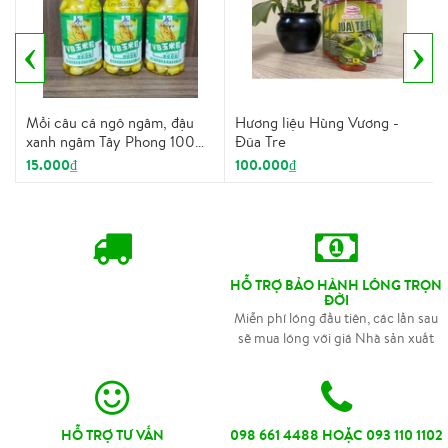
‹
›
Mồi câu cá ngô ngâm, đậu
Hương liệu Hùng Vương -
xanh ngâm Tây Phong 100ml
Đũa Tre
chuyên trị trắm, chép, trôi...
15.000₫
100.000₫
HỖ TRỢ BẢO HÀNH LÓNG TRỌN
ĐỜI
Miễn phí lóng đầu tiên, các lần sau
sẽ mua lóng với giá Nhà sản xuất
HỖ TRỢ TƯ VẤN
098 661 4488 HOẶC 093 110 1102