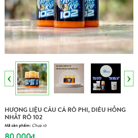
‹
›
HƯƠNG LIỆU CÂU CÁ RÔ PHI, DIÊU HỒNG
NHẤT RÔ 102
Mã sản phẩm:
Chưa rõ
80.000₫