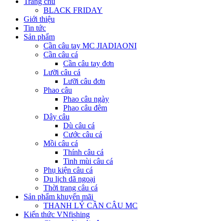
Trang chủ
BLACK FRIDAY
Giới thiệu
Tin tức
Sản phẩm
Cần câu tay MC JIADIAONI
Cần câu cá
Cần câu tay đơn
Lưỡi câu cá
Lưỡi câu đơn
Phao câu
Phao câu ngày
Phao câu đêm
Dây câu
Dù câu cá
Cước câu cá
Mồi câu cá
Thính câu cá
Tinh mùi câu cá
Phụ kiện câu cá
Du lịch dã ngoại
Thời trang câu cá
Sản phẩm khuyến mãi
THANH LÝ CẦN CÂU MC
Kiến thức VNfishing