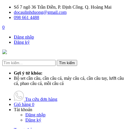
Số 7 ngõ 36 Trần Điền, P. Định Công. Q. Hoàng Mai
docaulinhduong@gmail.com
098 661 4488
0
Đăng nhập
Đăng ký
Tìm kiếm
Gợi ý từ khóa:
Bộ set cần câu, cần câu cá, máy câu cá, cần câu tay, lưỡi câu
cá, phao câu cá, mồi câu cá
Tra cứu đơn hàng
Giỏ hàng
0
Tài khoản
Đăng nhập
Đăng ký