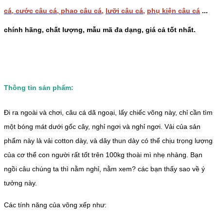
cá
,
cước câu cá
,
phao câu cá
,
lưỡi câu cá
,
phụ kiện câu cá
...
chính hãng, chất lượng, mẫu mã đa dạng, giá cả tốt nhất.
Thông tin sản phẩm:
Đi ra ngoài và chơi, câu cá dã ngoại, lấy chiếc võng này, chỉ cần tìm
một bóng mát dưới gốc cây, nghỉ ngơi và nghỉ ngơi. Vải của sản
phẩm này là vải cotton dày, và dây thun dày có thể chịu trọng lượng
của cơ thể con người rất tốt trên 100kg thoài mì nhẹ nhàng. Bạn
ngồi câu chúng ta thì nằm nghỉ, nằm xem? các bạn thấy sao về ý
tưởng này.
Các tính năng của võng xếp như: