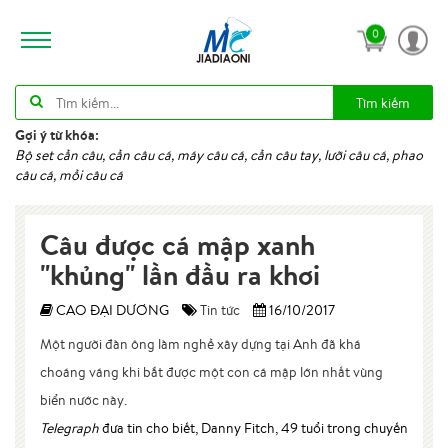
0
Tìm kiếm
Gợi ý từ khóa:
Bộ set cần câu, cần câu cá, máy câu cá, cần câu tay, lưỡi câu cá, phao
câu cá, mồi câu cá
Câu được cá mập xanh
"khủng" lần đầu ra khơi
CAO ĐẠI DƯƠNG
Tin tức
16/10/2017
Một người đàn ông làm nghề xây dựng tại Anh đã khá
choáng váng khi bắt được một con cá mập lớn nhất vùng
biển nước này.
Telegraph
đưa tin cho biết, Danny Fitch, 49 tuổi trong chuyến