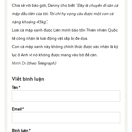
Chia sẻ với báo giới, Danny cho biết
"Đây là chuyến đi săn cá
mập đầu tiên của tôi. Tôi chỉ hy vọng câu được một con cá
nặng khoảng 45kg".
Loài cá mập xanh được Liên minh bảo tồn Thiên nhiên Quốc
tế công nhận là loài động vật sắp bị đe dọa.
Con cá mập xanh này không chính thức được xác nhận là kỷ
lục ở Anh vì nó không được mang vào bờ để cân.
Minh Di
(theo Telegraph)
Viết bình luận
Tên
*
Email
*
Bình luận
*