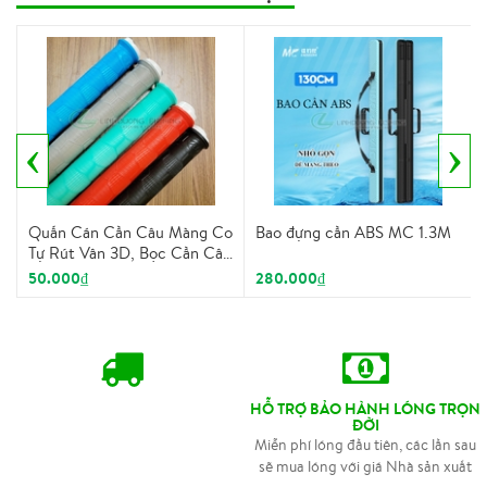
‹
›
Quấn Cán Cần Câu Màng Co
Bao đựng cần ABS MC 1.3M
Tự Rút Vân 3D, Bọc Cần Câu
Cao Su, Cuấn Cán Cần Tự
50.000₫
280.000₫
Rút Có Vòng Chống Trôi
HỖ TRỢ BẢO HÀNH LÓNG TRỌN
ĐỜI
Miễn phí lóng đầu tiên, các lần sau
sẽ mua lóng với giá Nhà sản xuất