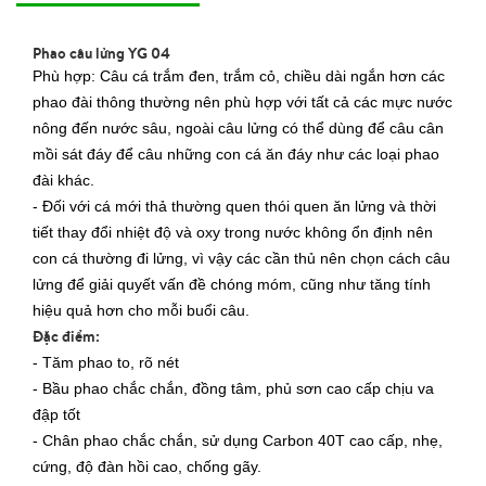
Phao câu lửng YG 04
Phù hợp: Câu cá trắm đen, trắm cỏ, chiều dài ngắn hơn các
phao đài thông thường nên phù hợp với tất cả các mực nước
nông đến nước sâu, ngoài câu lửng có thể dùng để câu cân
mồi sát đáy để câu những con cá ăn đáy như các loại phao
đài khác.
- Đối với cá mới thả thường quen thói quen ăn lửng và thời
tiết thay đổi nhiệt độ và oxy trong nước không ổn định nên
con cá thường đi lửng, vì vậy các cần thủ nên chọn cách câu
lửng để giải quyết vấn đề chóng móm, cũng như tăng tính
hiệu quả hơn cho mỗi buổi câu.
Đặc điểm:
- Tăm phao to, rõ nét
- Bầu phao chắc chắn, đồng tâm, phủ sơn cao cấp chịu va
đập tốt
- Chân phao chắc chắn, sử dụng Carbon 40T cao cấp, nhẹ,
cứng, độ đàn hồi cao, chống gãy.