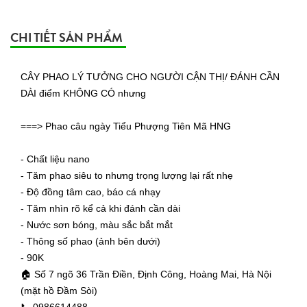
CHI TIẾT SẢN PHẨM
CÂY PHAO LÝ TƯỞNG CHO NGƯỜI CẬN THỊ/ ĐÁNH CẦN
DÀI điểm KHÔNG CÓ nhưng
===> Phao câu ngày Tiểu Phượng Tiên Mã HNG
- Chất liệu nano
- Tăm phao siêu to nhưng trọng lượng lại rất nhẹ
- Độ đồng tâm cao, báo cá nhạy
- Tăm nhìn rõ kể cả khi đánh cần dài
- Nước sơn bóng, màu sắc bắt mắt
- Thông số phao (ảnh bên dưới)
- 90K
🏠 Số 7 ngõ 36 Trần Điền, Định Công, Hoàng Mai, Hà Nội
(mặt hồ Đầm Sòi)