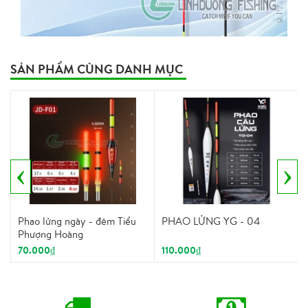
SẢN PHẨM CÙNG DANH MỤC
‹
›
Phao lửng ngày - đêm Tiểu
PHAO LỬNG YG - 04
Phượng Hoàng
70.000₫
110.000₫