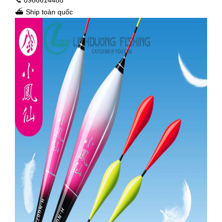
📞 0986614488
⛴ Ship toàn quốc