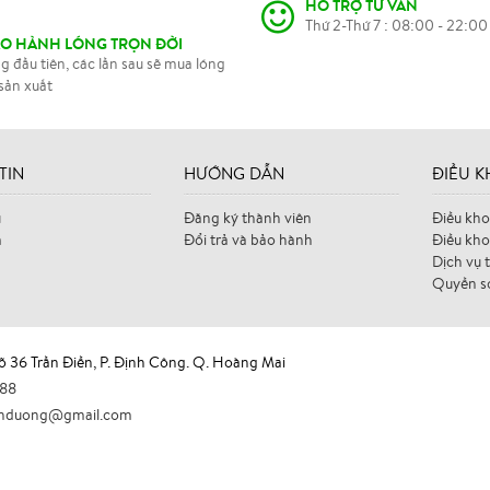
HỖ TRỢ TƯ VẤN
Thứ 2-Thứ 7 : 08:00 - 22:00
ẢO HÀNH LÓNG TRỌN ĐỜI
g đầu tiên, các lần sau sẽ mua lóng
sản xuất
TIN
HƯỚNG DẪN
ĐIỀU 
ủ
Đăng ký thành viên
Điều kho
m
Đổi trả và bảo hành
Điều kho
Dịch vụ t
Quyền sở
gõ 36 Trần Điền, P. Định Công. Q. Hoàng Mai
488
nhduong@gmail.com