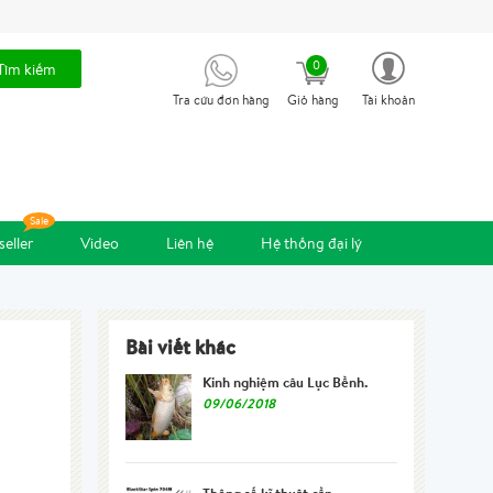
0
Tìm kiếm
Tra cứu đơn hàng
Giỏ hàng
Tài khoản
seller
Video
Liên hệ
Hệ thống đại lý
Bài viết khác
Kinh nghiệm câu Lục Bềnh.
09/06/2018
Thông số kĩ thuật cần...