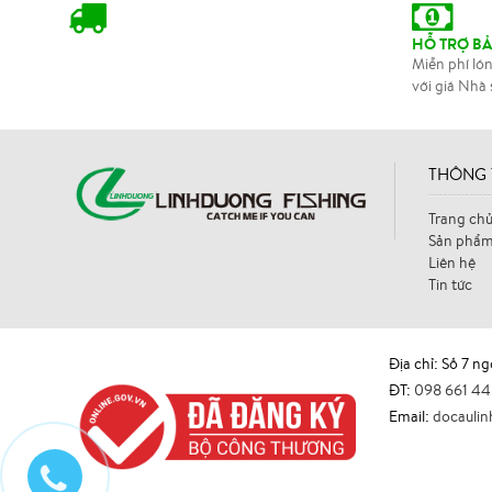
HỖ TRỢ B
Miễn phí lón
với giá Nhà 
THÔNG 
Trang ch
Sản phẩ
Liên hệ
Tin tức
Địa chỉ: Số 7 n
ĐT:
098 661 4
Email:
docauli