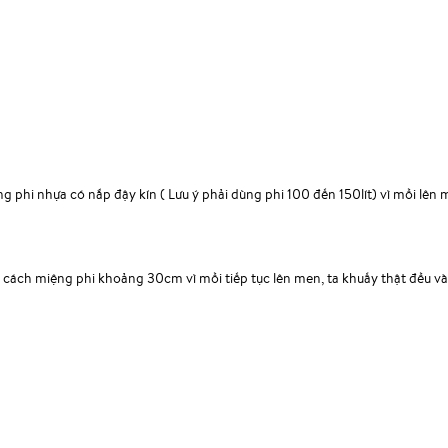
g phi nhựa có nắp đậy kín ( Lưu ý phải dùng phi 100 đến 150lít) vì mồi lên
i cách miệng phi khoảng 30cm vì mồi tiếp tục lên men, ta khuấy thật đều và