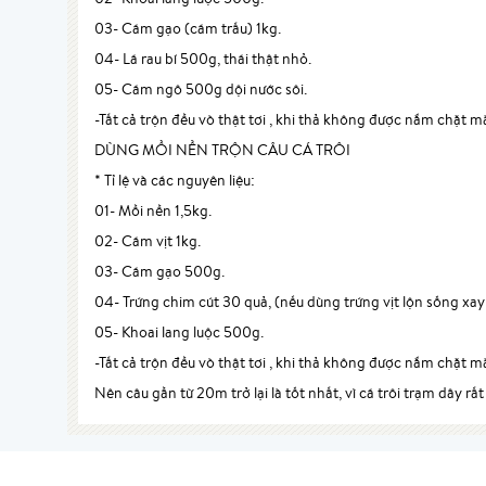
03- Cám gạo (cám trấu) 1kg.
04- Lá rau bí 500g, thái thật nhỏ.
05- Cám ngô 500g dội nước sôi.
-Tất cả trộn đều vò thật tơi , khi thả không được nắm chặt m
DÙNG MỒI NỀN TRỘN CÂU CÁ TRÔI
* Tỉ lệ và các nguyên liệu:
01- Mồi nền 1,5kg.
02- Cám vịt 1kg.
03- Cám gạo 500g.
04- Trứng chim cút 30 quả, (nếu dùng trứng vịt lộn sống xay 
05- Khoai lang luộc 500g.
-Tất cả trộn đều vò thật tơi , khi thả không được nắm chặt m
Nên câu gần từ 20m trở lại là tốt nhất, vì cá trôi trạm dây 