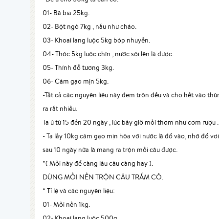
01- Bã bia 25kg.
02- Bột ngô 7kg , nấu như cháo.
03- Khoai lang luộc 5kg bóp nhuyễn.
04- Thóc 5kg luộc chín , nước sôi lên là được.
05- Thính đỗ tương 3kg.
06- Cám gạo mịn 5kg.
-Tất cả các nguyên liệu này đem trộn đều và cho hết vào thùn
ra rất nhiều.
Ta ủ từ 15 đến 20 ngày , lúc bây giờ mồi thơm như cơm rượu .
- Ta lấy 10kg cám gạo mịn hòa với nước lã đổ vào, nhớ đổ vơ
sau 10 ngày nữa là mang ra trộn mồi câu được.
*( Mồi này để càng lâu câu càng hay ).
DÙNG MỒI NỀN TRỘN CÂU TRẮM CỎ.
* Tỉ lệ và các nguyên liệu:
01- Mồi nền 1kg.
02- Khoai lang luộc 500g.