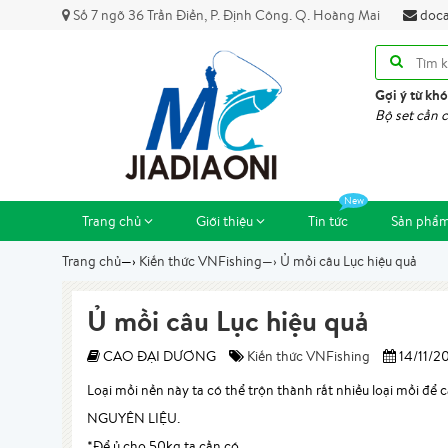
Số 7 ngõ 36 Trần Điền, P. Định Công. Q. Hoàng Mai
doca
Gợi ý từ khó
Bộ set cần c
Trang chủ
Giới thiệu
Tin tức
Sản phẩ
Trang chủ
—›
Kiến thức VNFishing
—›
Ủ mồi câu Lục hiệu quả
Ủ mồi câu Lục hiệu quả
CAO ĐẠI DƯƠNG
Kiến thức VNFishing
14/11/2
Loại mồi nền này ta có thể trộn thành rất nhiều loại mồi để câu 
NGUYÊN LIỆU.
*Để ủ cho 50kg ta cần có.