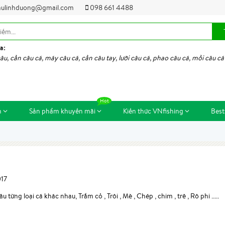
ulinhduong@gmail.com
098 661 4488
a:
âu, cần câu cá, máy câu cá, cần câu tay, lưỡi câu cá, phao câu cá, mồi câu cá
m
Sản phẩm khuyến mãi
Kiến thức VNfishing
Best
017
từng loại cá khác nhau, Trắm cỏ , Trôi , Mè , Chép , chim , trê , Rô phi .....