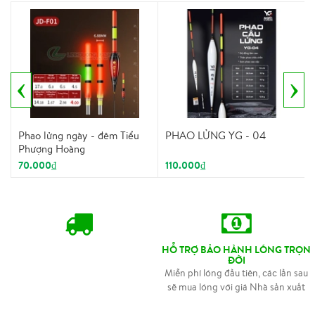
‹
›
Phao lửng ngày - đêm Tiểu
PHAO LỬNG YG - 04
Phượng Hoàng
70.000₫
110.000₫
HỖ TRỢ BẢO HÀNH LÓNG TRỌN
ĐỜI
Miễn phí lóng đầu tiên, các lần sau
sẽ mua lóng với giá Nhà sản xuất