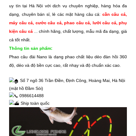
uy tín tại Hà Nội với dịch vụ chuyên nghiệp, hàng hóa đa
dạng, chuyên bán sỉ, lẻ các mặt hàng câu cá:
cần câu cá
,
máy câu cá
,
cước câu cá
,
phao câu cá
,
lưỡi câu cá
,
phụ
kiện câu cá
... chính hãng, chất lượng, mẫu mã đa dạng, giá
cả tốt nhất.
Thông tin sản phẩm:
Phao câu đài Nano là dạng phao chất liệu dẻo đàn hồi 360
độ, dẻo và độ bền cực cao, rất nhạy và độ chuẩn xác cao.
Số 7 ngõ 36 Trần Điền, Định Công, Hoàng Mai, Hà Nội
(mặt hồ Đầm Sòi)
0986614488
Ship toàn quốc